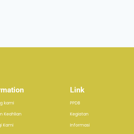
rmation
Link
g kami
PPDB
m Keahlian
Kegiatan
i Kami
Informasi