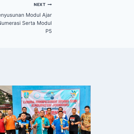
NEXT
enyusunan Modul Ajar
 Numerasi Serta Modul
P5
KEGIAT
By
admin