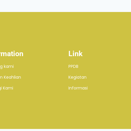
rmation
Link
g kami
PPDB
m Keahlian
Kegiatan
i Kami
Informasi